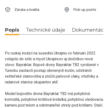
Záruka a kvalita
Pick-up points
Popis
Technické údaje
Dokumentácia
Po ruskej invázii na susednú Ukrajinu vo februári 2022
vstúpilo do sŕdc a myslí Ukrajincov aj útočníkov nové
slovo: Bayraktar. Bojové drony Bayraktar TB2 vyrobené v
Turecku zastavili postup obrnených kolón, odstránili
veliteľské stanovištia a zničili palivové vlaky, vrtuľníky a
radarové stanice okupantov atď.
Model bojového drona Bayraktar TB2 má pohyblivé
kormidlá, pohyblivé krídlové krídelká, pohyblivú sledovaciu
kameru pod telom a odnímateľné strely pod krídlami. Stačí