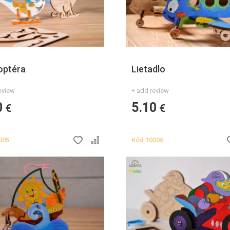
optéra
Lietadlo
eview
+ add review
0
5.10
€
€
005
Kód
10006