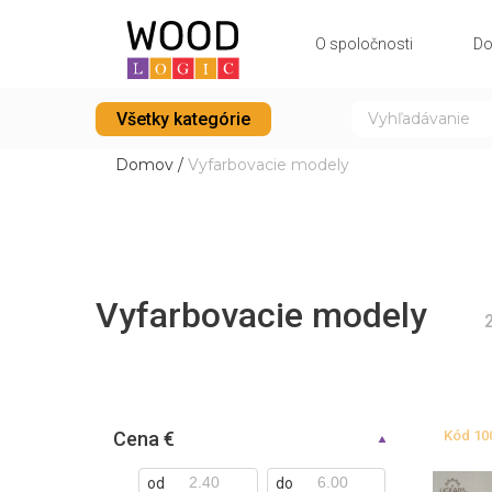
O spoločnosti
Do
Všetky kategórie
Domov
/
Vyfarbovacie modely
Vyfarbovacie modely
Cena €
Kód
10
od
do