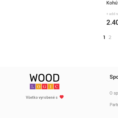
Kohú
+ add r
2.4
1
2
Spo
O sp
Všetko vyrobené s
Part