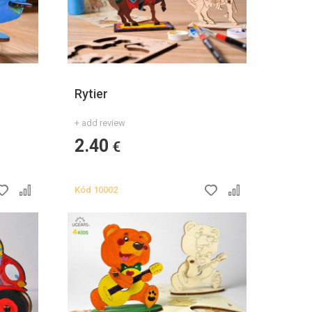
Rytier
+ add review
2.40
€
Kód
10002