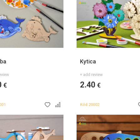
yba
Kytica
eview
+ add review
0
2.40
€
€
001
Kód
20002