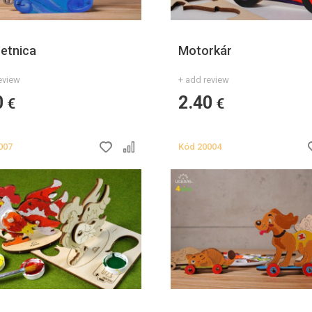
etnica
Motorkár
eview
+ add review
0
2.40
€
€
007
Kód
20004