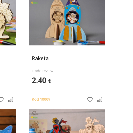
Raketa
+ add review
2.40
€
Kód
10009