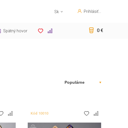
Prihlásiť
Sk
sa
En
0 €
Spätný hovor
Kód
10010