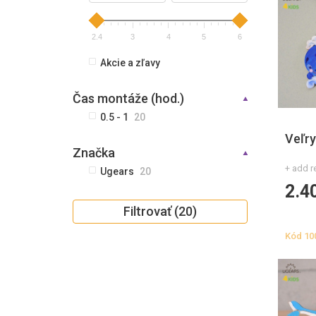
2.4
3
4
5
6
Akcie a zľavy
Čas montáže (hod.)
0.5 - 1
20
Veľr
Značka
+ add r
Ugears
20
2.4
Filtrovať (20)
Kód
10