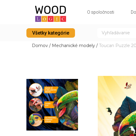
O spoločnosti
Do
Všetky kategórie
Domov
/
Mechanické modely
/
Toucan Puzzle 2