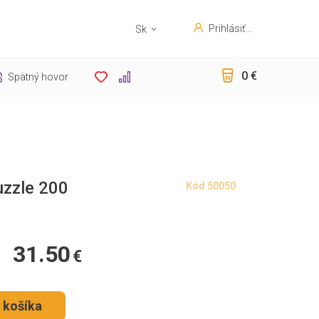
Prihlásiť
Sk
sa
En
0 €
Spätný hovor
zzle 200
Kód
50050
31.50
€
 košíka