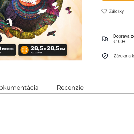
Záložky
Doprava z
€100+
Záruka a k
okumentácia
Recenzie