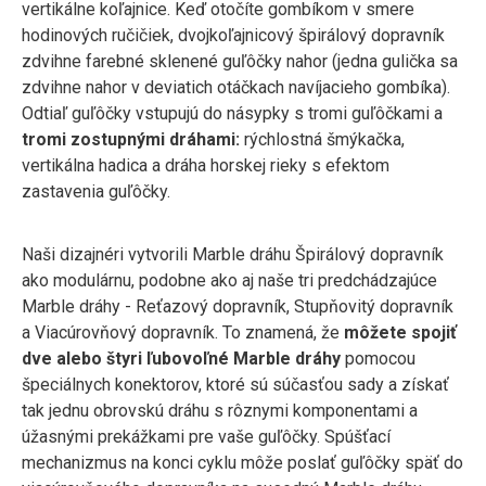
vertikálne koľajnice. Keď otočíte gombíkom v smere
hodinových ručičiek, dvojkoľajnicový špirálový dopravník
zdvihne farebné sklenené guľôčky nahor (jedna gulička sa
zdvihne nahor v deviatich otáčkach navíjacieho gombíka).
Odtiaľ guľôčky vstupujú do násypky s tromi guľôčkami a
tromi zostupnými dráhami:
rýchlostná šmýkačka,
vertikálna hadica a dráha horskej rieky s efektom
zastavenia guľôčky.
Naši dizajnéri vytvorili Marble dráhu Špirálový dopravník
ako modulárnu, podobne ako aj naše tri predchádzajúce
Marble dráhy - Reťazový dopravník, Stupňovitý dopravník
a Viacúrovňový dopravník. To znamená, že
môžete spojiť
dve alebo štyri ľubovoľné Marble dráhy
pomocou
špeciálnych konektorov, ktoré sú súčasťou sady a získať
tak jednu obrovskú dráhu s rôznymi komponentami a
úžasnými prekážkami pre vaše guľôčky. Spúšťací
mechanizmus na konci cyklu môže poslať guľôčky späť do