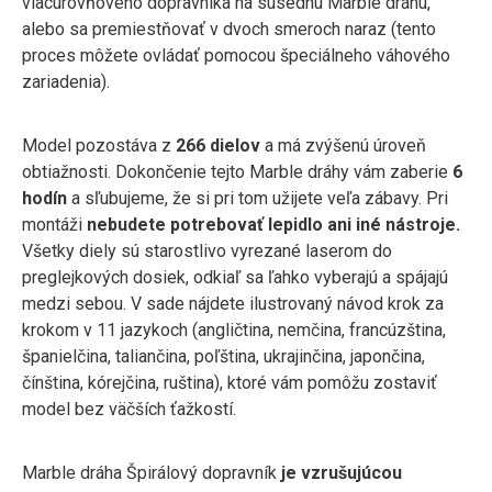
viacúrovňového dopravníka na susednú Marble dráhu,
alebo sa premiestňovať v dvoch smeroch naraz (tento
proces môžete ovládať pomocou špeciálneho váhového
zariadenia).
Model pozostáva z
266 dielov
a má zvýšenú úroveň
obtiažnosti. Dokončenie tejto Marble dráhy vám zaberie
6
hodín
a sľubujeme, že si pri tom užijete veľa zábavy. Pri
montáži
nebudete potrebovať lepidlo ani iné nástroje.
Všetky diely sú starostlivo vyrezané laserom do
preglejkových dosiek, odkiaľ sa ľahko vyberajú a spájajú
medzi sebou. V sade nájdete ilustrovaný návod krok za
krokom v 11 jazykoch (angličtina, nemčina, francúzština,
španielčina, taliančina, poľština, ukrajinčina, japončina,
čínština, kórejčina, ruština), ktoré vám pomôžu zostaviť
model bez väčších ťažkostí.
Marble dráha Špirálový dopravník
je vzrušujúcou