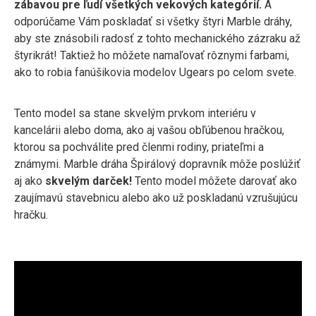
zábavou pre ľudí všetkých vekových kategórií.
A
odporúčame Vám poskladať si všetky štyri Marble dráhy,
aby ste znásobili radosť z tohto mechanického zázraku až
štyrikrát! Taktiež ho môžete namaľovať rôznymi farbami,
ako to robia fanúšikovia modelov Ugears po celom svete.
Tento model sa stane skvelým prvkom interiéru v
kancelárii alebo doma, ako aj vašou obľúbenou hračkou,
ktorou sa pochválite pred členmi rodiny, priateľmi a
známymi. Marble dráha Špirálový dopravník môže poslúžiť
aj ako
skvelým darček!
Tento model môžete darovať ako
zaujímavú stavebnicu alebo ako už poskladanú vzrušujúcu
hračku.