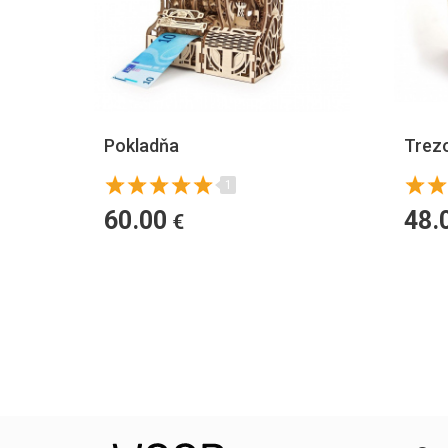
Pokladňa
Trez
1
60.00
48.
€