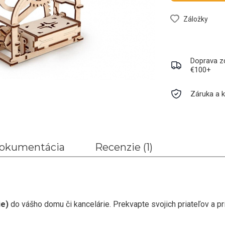
Záložky
Doprava z
€100+
Záruka a k
okumentácia
Recenzie (1)
ie)
do vášho domu či kancelárie. Prekvapte svojich priateľov a 