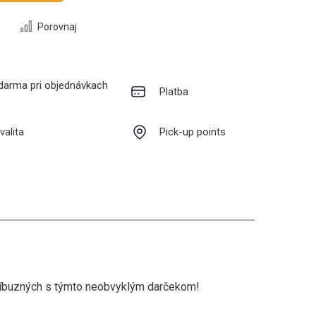
Porovnaj
darma pri objednávkach
Platba
valita
Pick-up points
príbuzných s týmto neobvyklým darčekom!