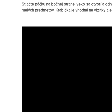
Stlačte páčku na bočnej strane, veko sa otvorí a od
malých predmetov. Krabička je vhodná na vizitky aleb