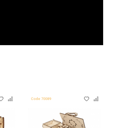
Сode
70089