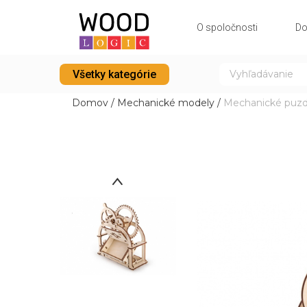
O spoločnosti
Do
Všetky kategórie
Domov
/
Mechanické modely
/
Mechanické puzd