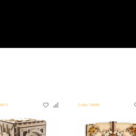
0011
Сode
70090