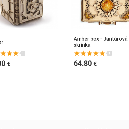
Amber box - Jantárová
or
skrinka
1
1
00
64.80
€
€