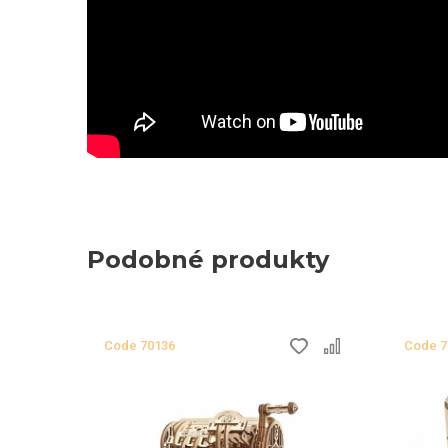
Podobné produkty
Сode
70136
Сode
7