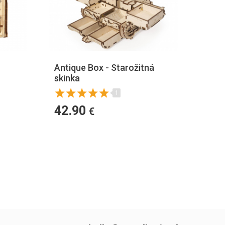
Antique Box - Starožitná
skinka
1
42.90
€