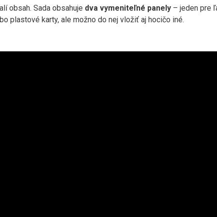
halí obsah. Sada obsahuje
dva vymeniteľné panely
– jeden pre ľ
o plastové karty, ale možno do nej vložiť aj hocičo iné.