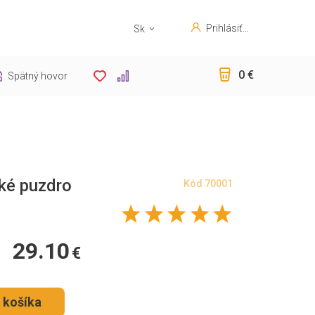
Prihlásiť
Sk
sa
En
0 €
Spätný hovor
ké puzdro
Kód
70001
29.10
€
 košíka