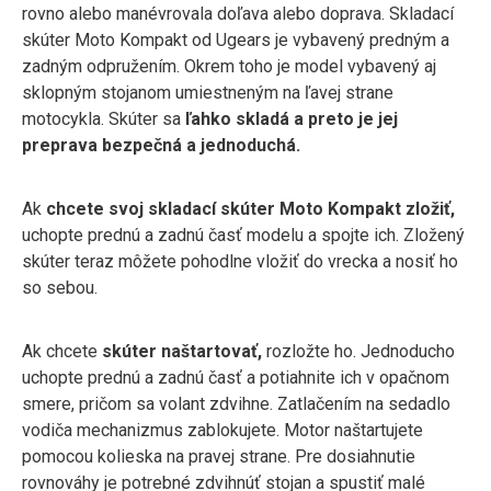
rovno alebo manévrovala doľava alebo doprava. Skladací
skúter Moto Kompakt od Ugears je vybavený predným a
zadným odpružením. Okrem toho je model vybavený aj
sklopným stojanom umiestneným na ľavej strane
motocykla. Skúter sa
ľahko skladá a preto je jej
preprava bezpečná a jednoduchá.
Ak
chcete svoj skladací skúter Moto Kompakt zložiť,
uchopte prednú a zadnú časť modelu a spojte ich. Zložený
skúter teraz môžete pohodlne vložiť do vrecka a nosiť ho
so sebou.
Ak chcete
skúter naštartovať,
rozložte ho. Jednoducho
uchopte prednú a zadnú časť a potiahnite ich v opačnom
smere, pričom sa volant zdvihne. Zatlačením na sedadlo
vodiča mechanizmus zablokujete. Motor naštartujete
pomocou kolieska na pravej strane. Pre dosiahnutie
rovnováhy je potrebné zdvihnúť stojan a spustiť malé