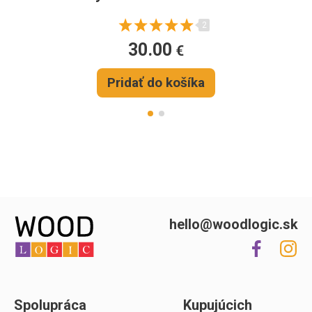
2
30.00
€
Pridať do košíka
hello@woodlogic.sk
Spolupráca
Kupujúcich