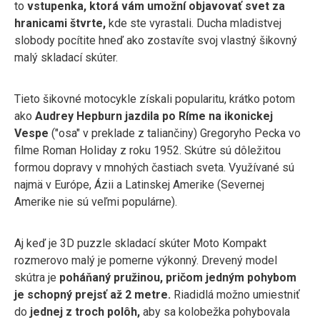
to
vstupenka, ktorá vám umožní objavovať svet za
hranicami štvrte,
kde ste vyrastali. Ducha mladistvej
slobody pocítite hneď ako zostavíte svoj vlastný šikovný
malý skladací skúter.
Tieto šikovné motocykle získali popularitu, krátko potom
ako
Audrey Hepburn jazdila po Ríme na ikonickej
Vespe
("osa" v preklade z taliančiny) Gregoryho Pecka vo
filme Roman Holiday z roku 1952. Skútre sú dôležitou
formou dopravy v mnohých častiach sveta. Využívané sú
najmä v Európe, Ázii a Latinskej Amerike (Severnej
Amerike nie sú veľmi populárne).
Aj keď je 3D puzzle skladací skúter Moto Kompakt
rozmerovo malý je pomerne výkonný. Drevený model
skútra je
poháňaný pružinou, pričom jedným pohybom
je schopný prejsť až 2 metre.
Riadidlá možno umiestniť
do
jednej z troch polôh,
aby sa kolobežka pohybovala