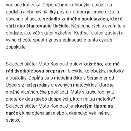
vodiace kolieska. Odporúčame kolobežku položiť na
podlahu alebo iný hladký povrch, potom ju jemne držte a
súčasne stláčajte
sedadlo zadného spolujazdca, ktoré
slúži ako štartovacie tlačidlo.
Následne rýchlo uvoľnite a
sledujte, ako váš skúter vzlietne! Keď sa skúter zastaví a
vy ho chcete spustiť znova, jednoducho tento cyklus
zopakujte.
Skladací skúter Moto Kompakt osloví
každého, kto má
rád dvojkolesovú prepravu:
bicykle, kolobežky, motorky
a trojkolky. Dopĺňa sa s modelmi Bike a Scrambler od
Ugears z našej rodiny drevených motocyklov, ktoré je
možné vlastnoručne poskladať. Máte v kruhu rodiny a
priateľov deti (alebo dospelých), ktorí milujú motorky?
Skladací skúter Moto Kompakt je
skvelým tipom na
darček
k narodeninám alebo k akémukoľvek inému
sviatku.