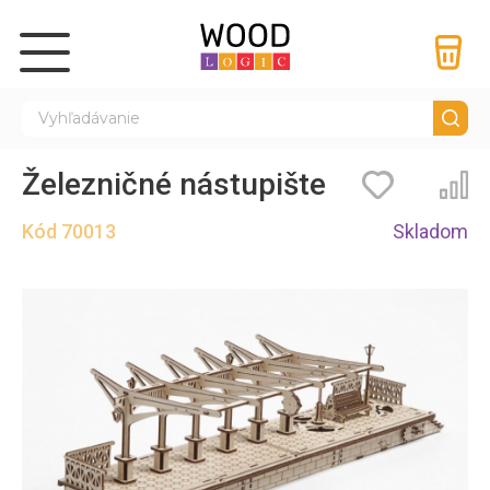
Železničné nástupište
Záložky
Por
Kód
70013
Skladom