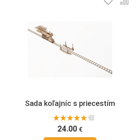
Sada koľajníc s priecestím
1
24.00
€