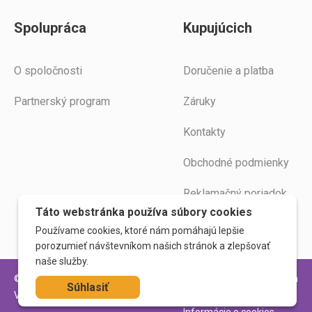
Spolupráca
Kupujúcich
O spoločnosti
Doručenie a platba
Partnerský program
Záruky
Kontakty
Obchodné podmienky
Reklamačný poriadok
Táto webstránka používa súbory cookies
Poučenie
Používame cookies, ktoré nám pomáhajú lepšie
porozumieť návštevníkom našich stránok a zlepšovať
naše služby.
© 2026. WoodLogic
Zásady ochrany osobných
Súhlasiť
Všetky práva vyhradené
údajov
Informácie o cookies