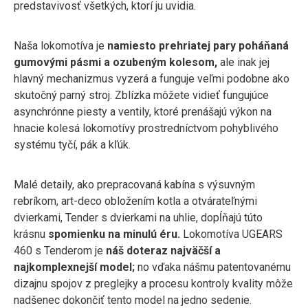
predstavivosť všetkých, ktorí ju uvidia.
Naša lokomotíva je
namiesto prehriatej pary poháňaná
gumovými pásmi a ozubeným kolesom,
ale inak jej
hlavný mechanizmus vyzerá a funguje veľmi podobne ako
skutočný parný stroj. Zblízka môžete vidieť fungujúce
asynchrónne piesty a ventily, ktoré prenášajú výkon na
hnacie kolesá lokomotívy prostredníctvom pohyblivého
systému tyčí, pák a kľúk.
Malé detaily, ako prepracovaná kabína s výsuvným
rebríkom, art-deco obložením kotla a otvárateľnými
dvierkami, Tender s dvierkami na uhlie, dopĺňajú túto
krásnu
spomienku na minulú éru.
Lokomotíva UGEARS
460 s Tenderom je
náš doteraz najväčší a
najkomplexnejší model;
no vďaka nášmu patentovanému
dizajnu spojov z preglejky a procesu kontroly kvality môže
nadšenec dokončiť tento model na jedno sedenie.