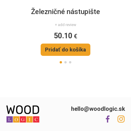
Železničné nástupište
+ add review
50.10
€
Pridať do košíka
hello@woodlogic.sk