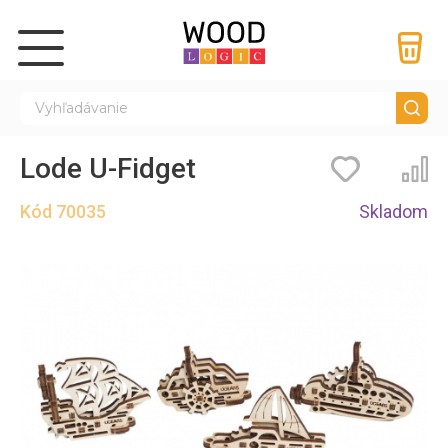
Lode U-Fidget
Záložky
Por
Kód
70035
Skladom