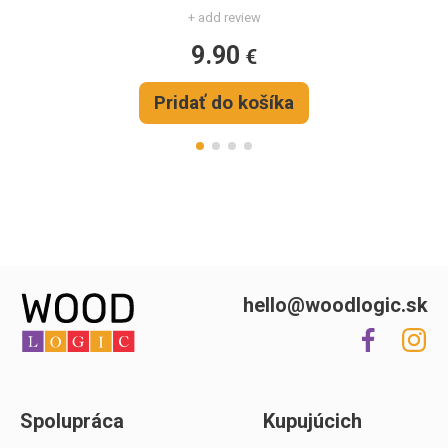
+ add review
9.90
€
Pridať do košíka
hello@woodlogic.sk
Spolupráca
Kupujúcich