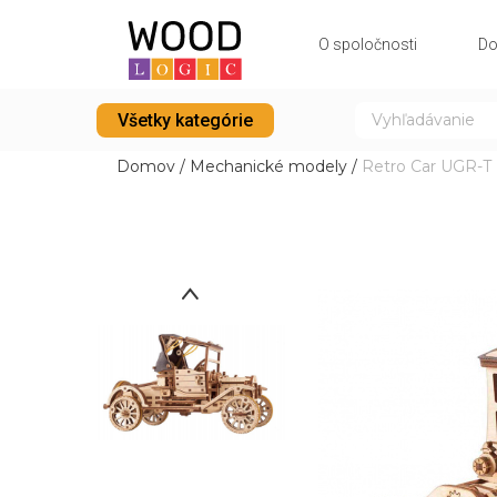
O spoločnosti
Do
Všetky kategórie
Domov
/
Mechanické modely
/
Retro Car UGR-T