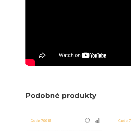
Podobné produkty
Сode
70015
Сode
7