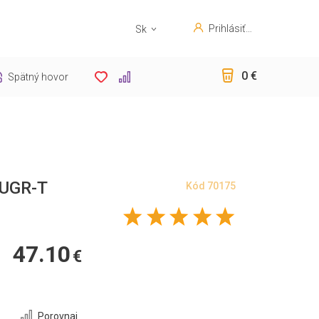
Prihlásiť
Sk
sa
En
0 €
Spätný hovor
 UGR-T
Kód
70175
47.10
€
Porovnaj