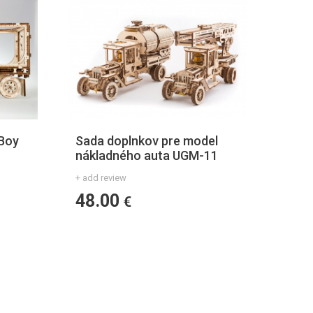
 Boy
Sada doplnkov pre model
nákladného auta UGM-11
+ add review
48.00
€