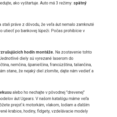
edujte, ako vyštartuje. Auto má 3 režimy:
spätný
 stali práve z dôvodu, že veľa áut nemalo zamknuté
o utiecť po bankovej lúpeži. Počas prohibície v
vzrušujúcich hodín montáže.
Na zostavenie tohto
. Jednotlivé diely sú vyrezané laserom do
ina, nemčina, španielčina, francúzština, taliančina,
vám stane, že nejaký diel zlomíte, dajte nám vedieť a
 vkusu
alebo ho nechajte v pôvodnej "drevenej"
odelov áut Ugears. V našom katalógu máme veľa
ôžete prejsť k motorkám, vlakom, lodiam a ďalším
ené krabice, hodiny, fidgety, vzdelávacie modely