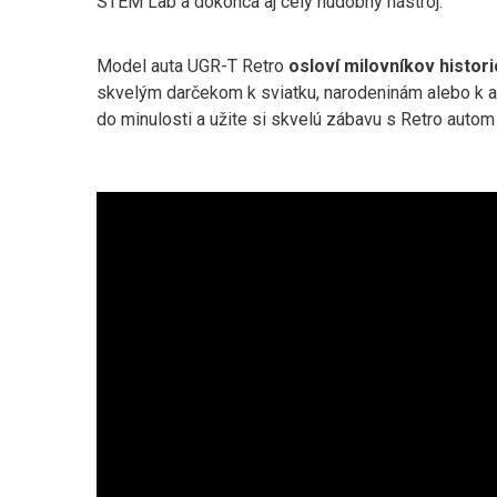
STEM Lab a dokonca aj celý hudobný nástroj.
Model auta UGR-T Retro
osloví milovníkov histor
skvelým darčekom k sviatku, narodeninám alebo k ake
do minulosti a užite si skvelú zábavu s Retro auto