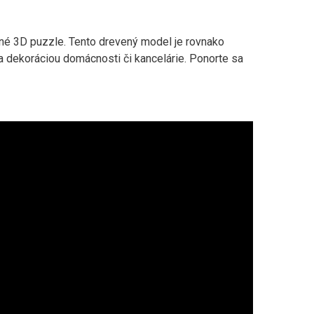
litné 3D puzzle. Tento drevený model je rovnako
 a dekoráciou domácnosti či kancelárie. Ponorte sa