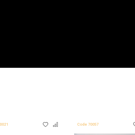
0021
Сode
70057