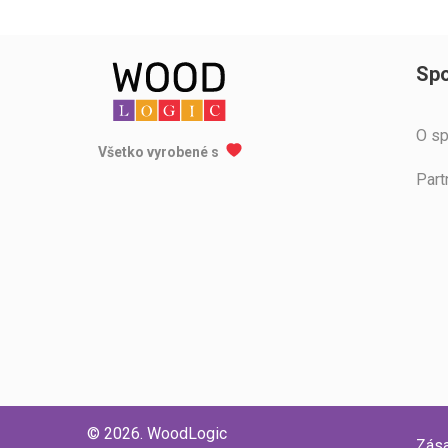
Spo
O sp
Všetko vyrobené s
Part
© 2026. WoodLogic
Zása