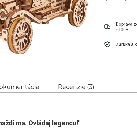
Doprava z
€100+
Záruka a k
okumentácia
Recenzie (3)
aždi ma. Ovládaj legendu!"