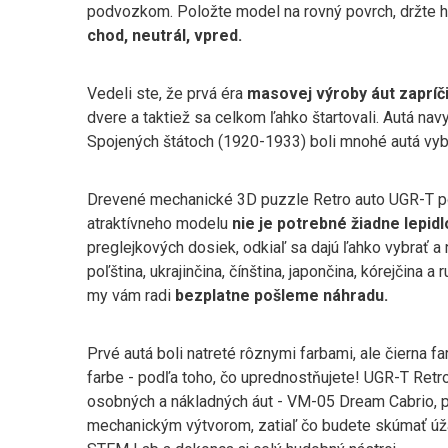
podvozkom. Položte model na rovný povrch, držte ho j
chod, neutrál, vpred.
Vedeli ste, že prvá éra
masovej výroby áut zapríč
dvere a taktiež sa celkom ľahko štartovali. Autá na
Spojených štátoch (1920-1933) boli mnohé autá v
Drevené mechanické 3D puzzle Retro auto UGR-T 
atraktívneho modelu
nie je potrebné žiadne lepidl
preglejkových dosiek, odkiaľ sa dajú ľahko vybrať a 
poľština, ukrajinčina, čínština, japončina, kórejčin
my vám radi
bezplatne pošleme náhradu.
Prvé autá boli natreté rôznymi farbami, ale čierna fa
farbe - podľa toho, čo uprednostňujete! UGR-T Retr
osobných a nákladných áut - VM-05 Dream Cabrio, p
mechanickým výtvorom, zatiaľ čo budete skúmať úžas