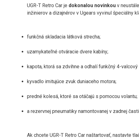
UGR-T Retro Car je
dokonalou novinkou
v neustále
inžinierov a dizajnérov v Ugears vyvinul špeciálny k
funkčná skladacia látková strecha;
uzamykateľné otváracie dvere kabíny;
kapota, ktorá sa zdvihne a odhalí funkčný 4-valcov
kyvadlo imitujúce zvuk duniaceho motora;
predné kolesá, ktoré sa otáčajú s pomocou volantu;
a rezervnej pneumatiky namontovanej v zadnej časti
Ak chcete UGR-T Retro Car naštartovať, nastavte tl