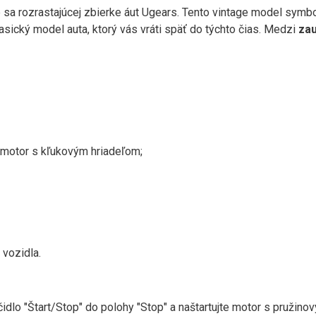
 sa rozrastajúcej zbierke áut Ugears. Tento vintage model symbo
lasický model auta, ktorý vás vráti späť do týchto čias. Medzi
zau
ý motor s kľukovým hriadeľom;
 vozidla.
ačidlo "Štart/Stop" do polohy "Stop" a naštartujte motor s pru