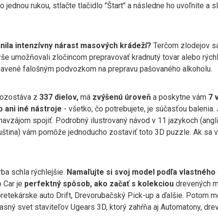
ednou rukou, stlačte tlačidlo "Štart" a následne ho uvoľnite a sl
inila intenzívny nárast masových krádeží?
Terčom zlodejov sa
vyše umožňovali zločincom prepravovať kradnutý tovar alebo rýchl
ybavené falošným podvozkom na prepravu pašovaného alkoholu.
pozostáva z
337 dielov,
má
zvýšenú úroveň
a poskytne vám
7 
o ani iné nástroje
- všetko, čo potrebujete, je súčasťou balenia
navzájom spojiť. Podrobný ilustrovaný návod v 11 jazykoch (angličt
a a ruština) vám pomôže jednoducho zostaviť toto 3D puzzle. Ak sa 
rba schla rýchlejšie.
Namaľujte si svoj model podľa vlastného
o Car je
perfektný spôsob, ako začať s kolekciou
drevených m
retekárske auto Drift, Drevorubačský Pick-up a ďalšie. Potom m
ný svet staviteľov Ugears 3D, ktorý zahŕňa aj Automatony, drev