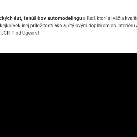
ických áut, fanúšikov automodelingu
a ľudí, ktorí si vážia kva
jkoľvek inej príležitosti ako aj štýlovým doplnkom do interiéru
m UGR-T od Ugears!