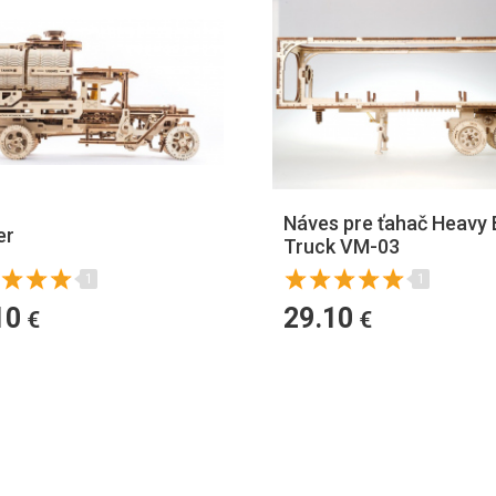
Náves pre ťahač Heavy
er
Truck VM-03
1
1
10
29.10
€
€