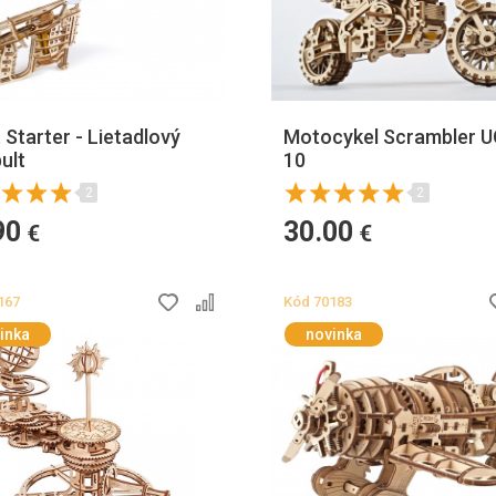
t Starter - Lietadlový
Motocykel Scrambler U
ult
10
2
2
90
30.00
€
€
167
Kód
70183
inka
novinka