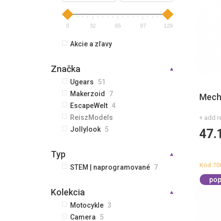
0
32
65
97
129
Akcie a zľavy
Značka
Ugears
51
Makerzoid
7
Mech
EscapeWelt
4
ReiszModels
+ add r
Jollylook
5
47.
Typ
Kód
70
STEM | naprogramované
7
pop
Kolekcia
Motocykle
3
Camera
5