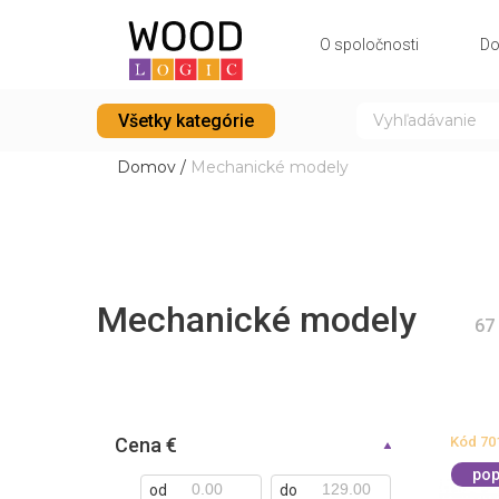
O spoločnosti
Do
Všetky kategórie
Domov
/
Mechanické modely
Mechanické modely
67
Cena €
Kód
70
pop
od
do