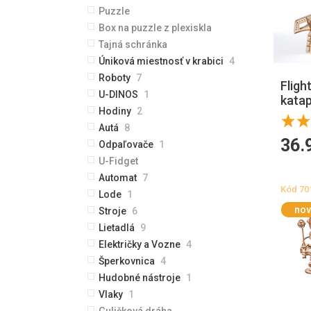
Puzzle
Box na puzzle z plexiskla
Tajná schránka
Úniková miestnosť v krabici
4
Roboty
7
Fligh
U-DINOS
1
katap
Hodiny
2
Autá
8
36.
Odpaľovače
1
U-Fidget
Automat
7
Kód
70
Lode
1
nov
Stroje
6
Lietadlá
9
Električky a Vozne
4
Šperkovnica
4
Hudobné nástroje
1
Vlaky
1