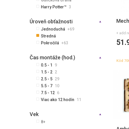
Guličková dráha
Harry Potter™
3
Mecha
Úroveň obťažnosti
Jednoduchá
+69
+ add r
Stredná
51.
Pokročilá
+63
Čas montáže (hod.)
Kód
70
0.5 - 1
9
1.5 - 2
2
2.5 - 5
29
5.5 - 7
10
7.5 - 12
6
Viac ako 12 hodín
11
Vek
8+
Ambe