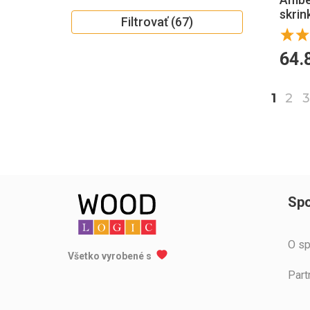
skrin
Filtrovať (67)
64.
1
2
Spo
O sp
Všetko vyrobené s
Part