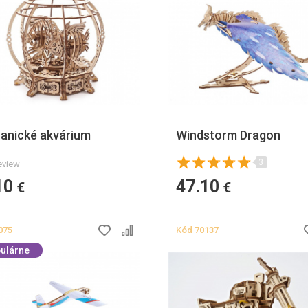
anické akvárium
Windstorm Dragon
3
eview
10
47.10
€
€
075
Kód
70137
ulárne