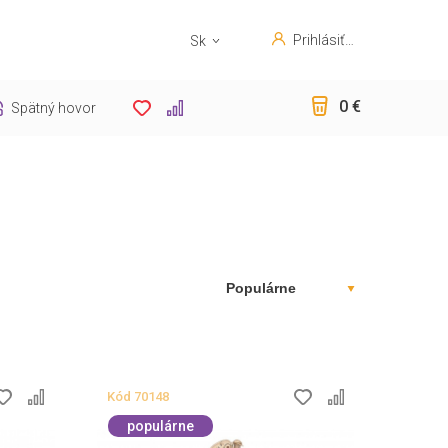
Prihlásiť
Sk
sa
En
0 €
Spätný hovor
Kód
70148
populárne