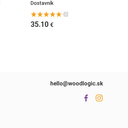
l
Dostavník
1
35.10
€
hello@woodlogic.sk