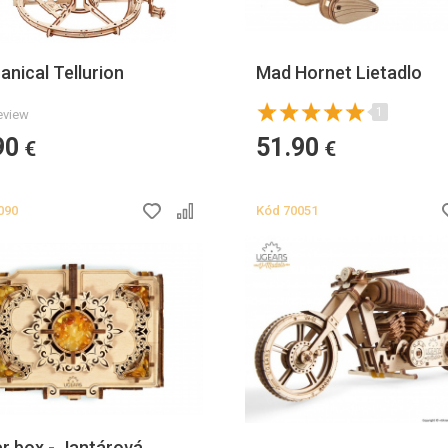
nical Tellurion
Mad Hornet Lietadlo
1
eview
90
51.90
€
€
090
Kód
70051
r box - Jantárová