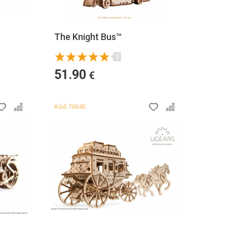
The Knight Bus™
2
51.90
€
Kód
70045