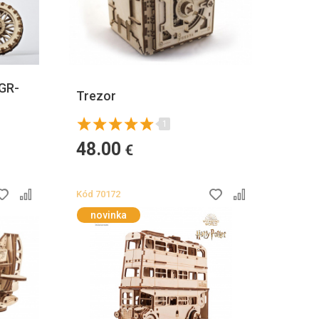
GR-
Trezor
1
48.00
€
Kód
70172
novinka