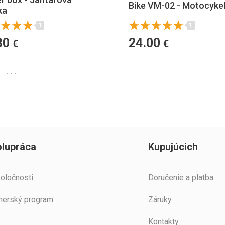
Bike VM-02 - Motocyke
ka
1
1
80
24.00
€
€
3
...
lupráca
Kupujúcich
oločnosti
Doručenie a platba
nerský program
Záruky
Kontakty