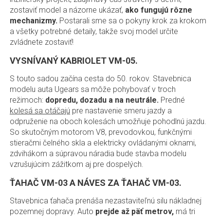
zostaviť model a názorne ukázať,
ako fungujú rôzne
mechanizmy.
Postarali sme sa o pokyny krok za krokom
a všetky potrebné detaily, takže svoj model určite
zvládnete zostaviť!
VYSNÍVANÝ KABRIOLET VM-05.
S touto sadou začína cesta do 50. rokov. Stavebnica
modelu auta Ugears sa môže pohybovať v troch
režimoch:
dopredu, dozadu a na neutrále.
Predné
kolesá sa otáčajú
pre nastavenie smeru jazdy a
odpruženie na oboch kolesách umožňuje pohodlnú jazdu.
So skutočným motorom V8, prevodovkou, funkčnými
stieračmi čelného skla a elektricky ovládanými oknami,
zdvihákom a súpravou náradia bude stavba modelu
vzrušujúcim zážitkom aj pre dospelých.
ŤAHAČ VM-03 A NÁVES ZA ŤAHAČ VM-03.
Stavebnica ťahača prenáša nezastaviteľnú silu nákladnej
pozemnej dopravy. Auto
prejde až päť metrov,
má tri