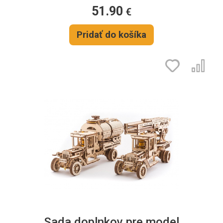
51.90
€
Pridať do košíka
Sada doplnkov pre model