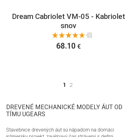
Dream Cabriolet VM-05 - Kabriolet
snov
2
68.10
€
1
2
DREVENÉ MECHANICKÉ MODELY ÁUT OD
TÍMU UGEARS
Stavebnice drevených áut sú nápadom na domáci
inžiniersky projekt, zaujímavý čas strávený s deťmi,