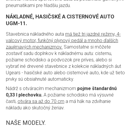
pneumatikami pre hladšiu jazdu.
NÁKLADNÉ, HASIČSKÉ A CISTERNOVÉ AUTO
UGM-11.
Stavebnica nákladného auta
má tiež tri jazdné režimy, 4-
valcový motor, funkčný plynový pedál a mnoho ďalších
zaujímavých mechanizmov.
Samostatne si môžete
zostaviť sadu doplnkov k nákladnému autu: cisternu,
požiarne schodisko a podvozok pre príves, alebo si
vybrať iné drevené stavebnice z kolekcie nákladných áut
Ugears - hasičské auto alebo cisternové auto, kde už tieto
prvky sú obsiahnuté automaticky.
Nádrž s otváracím mechanizmom
pojme štandardnú
0,33 l plechovku.
A požiarne schodisko má výsuvné
časti,
otvára sa až do 70 cm
a má hák na zdvíhanie
nákladu ako skutočný žeriav.
NAŠE MODELY.