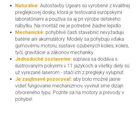
Naturálne:
Autostavby Ugears sú vyrobené z kvalitnej
preglejkovej dosky, ktorá je testovaná európskymi
laboratóriami a používa sa aj pri výrobe detského
nábytku. Na montáž nie je potrebné žiadne lepidlo.
Mechanické:
pohyblivé časti stavebníc nevyžadujú
batérie ani akumulátory. Modely sa pohybujú vďaka
gumovému motoru, sústave ozubených kolies, kolies,
tyčí, gravitácie a zákonov mechaniky.
Jednoduché zostavenie:
súprava sa dodáva s
ilustrovanými pokynmi v 11 jazykoch a všetky diely sú
už vyrezané laserom - stačí ich z preglejky vylupnúť.
Je zaujímavé pozorovať:
aby bolo možné jasne
vidieť fungovanie mechanizmov, vyvinuli sme dizajn
otvoreného typu. Pozrite sa na motory a prevody v
pohybe!