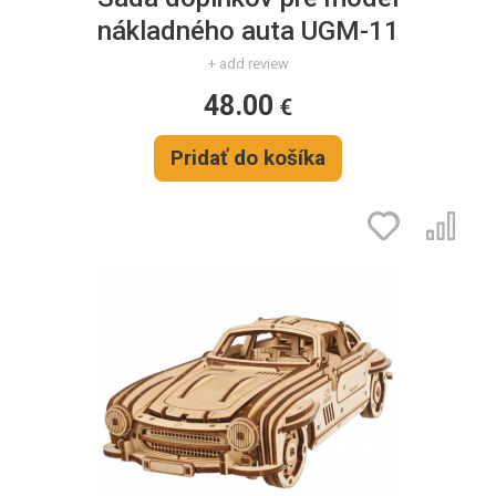
nákladného auta UGM-11
+ add review
48.00
€
Pridať do košíka