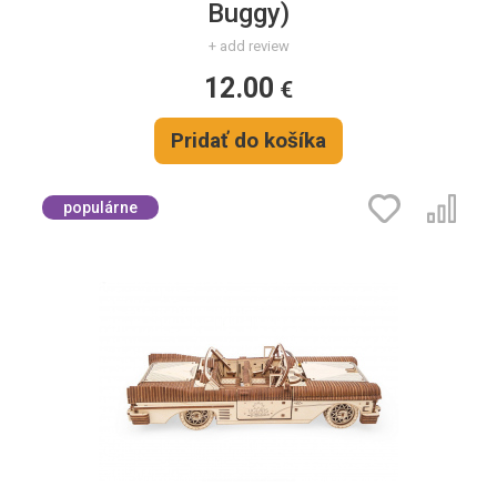
Buggy)
+ add review
12.00
€
Pridať do košíka
populárne