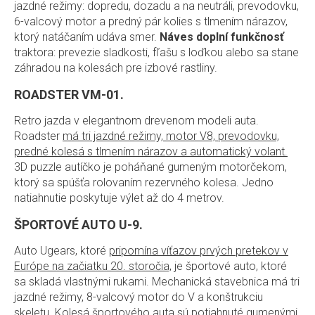
jazdné režimy: dopredu, dozadu a na neutráli, prevodovku,
6-valcový motor a predný pár kolies s tlmením nárazov,
ktorý natáčaním udáva smer.
Náves doplní funkčnosť
traktora: prevezie sladkosti, fľašu s loďkou alebo sa stane
záhradou na kolesách pre izbové rastliny.
ROADSTER VM-01.
Retro jazda v elegantnom drevenom modeli auta.
Roadster
má tri jazdné režimy, motor V8, prevodovku,
predné kolesá s tlmením nárazov a automatický volant.
3D puzzle autíčko je poháňané gumeným motorčekom,
ktorý sa spúšťa rolovaním rezervného kolesa. Jedno
natiahnutie poskytuje výlet až do 4 metrov.
ŠPORTOVÉ AUTO U-9.
Auto Ugears, ktoré
pripomína víťazov prvých pretekov v
Európe na začiatku 20. storočia,
je športové auto, ktoré
sa skladá vlastnými rukami. Mechanická stavebnica má tri
jazdné režimy, 8-valcový motor do V a konštrukciu
skeletu. Kolesá športového auta sú potiahnuté gumenými